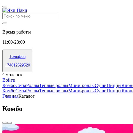
Время работы
11:00-23:00
Телефон
+74812529520
Смоленск
Войти
Комбо
Сеты
Роллы
Теплые роллы
Мини-роллы
Суши
Пиццы
Япон
Комбо
Сеты
Роллы
Теплые роллы
Мини-роллы
Суши
Пиццы
Япон
Главная
Каталог
Комбо